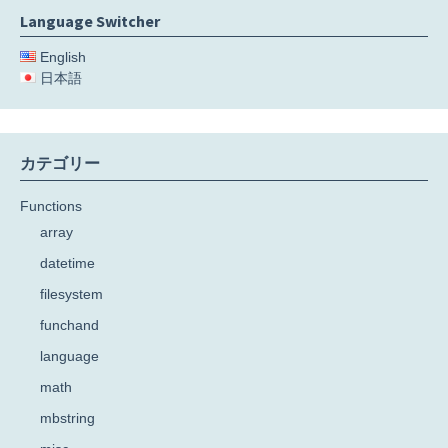
Language Switcher
English
日本語
カテゴリー
Functions
array
datetime
filesystem
funchand
language
math
mbstring