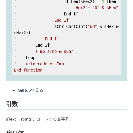
'
If
Len
(sHex2) = 
1
Then
'                        sHex2 = "0" & sHex2

'
End
If
'                End If

'
                sChr=Chr(CInt(
"&H"
 & sHex & 
'            End If

'
End
If
'        sTmp=sTmp & sChr

'
'    urldecode = sTmp

GitHubで見る
引数
sText = string デコードする文字列。