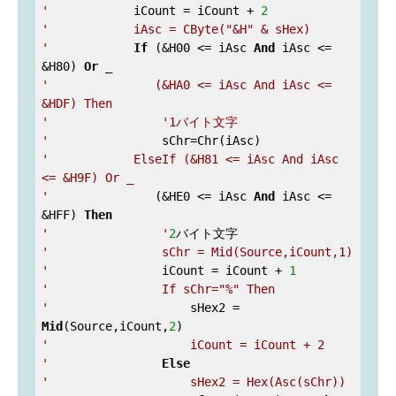
'
            iCount = iCount + 
2
'            iAsc = CByte("&H" & sHex)

'
If
 (&H00 <= iAsc 
And
 iAsc <= 
&H80) 
Or
'               (&HA0 <= iAsc And iAsc <= 
&HDF) Then

'
'1バイト文字

'
'            ElseIf (&H81 <= iAsc And iAsc 
<= &H9F) Or _

'
               (&HE0 <= iAsc 
And
 iAsc <= 
&HFF) 
Then
'                '
2
'                sChr = Mid(Source,iCount,1)

'
                iCount = iCount + 
1
'                If sChr="%" Then

'
                    sHex2 = 
Mid
(Source,iCount,
2
'                    iCount = iCount + 2

'
Else
'                    sHex2 = Hex(Asc(sChr))
