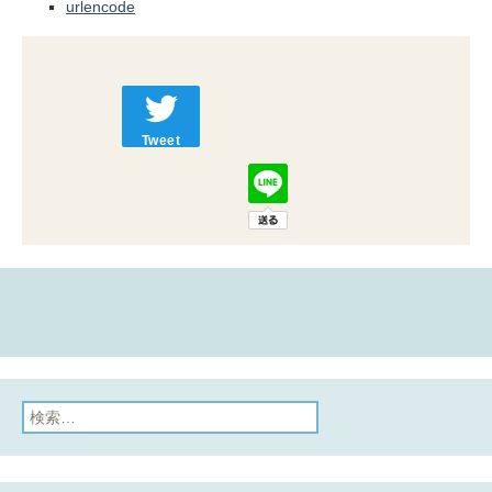
urlencode
Tweet
検
索: