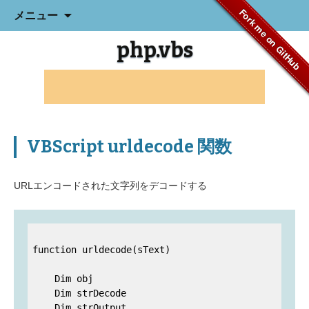
コ
Fork me on GitHub
メニュー
ン
テ
php.vbs
ン
ツ
へ
ス
キ
ッ
プ
VBScript urldecode 関数
URLエンコードされた文字列をデコードする
function urldecode(sText)

    Dim obj

    Dim strDecode

    Dim strOutput
