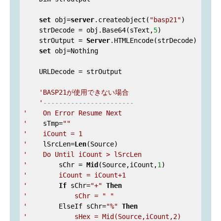
set
 obj=
server
.createobject(
"basp21"
)

    strDecode = obj.Base64(sText,
5
)

    strOutput = 
Server
.HTMLEncode(strDecode)

set
 obj=Nothing

    URLDecode = strOutput

'BASP21が使用できない場合

    '
-----------------------
'    On Error Resume Next

'
    sTmp=
""
'    iCount = 1

'
    lSrcLen=
Len
'    Do Until iCount > lSrcLen

'
        sChr = 
Mid
(Source,iCount,
1
'        iCount = iCount+1

'
If
 sChr=
"+"
Then
'            sChr = " "

'
        ElseIf sChr=
"%"
Then
'            sHex = Mid(Source,iCount,2)
