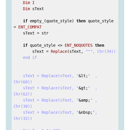
Dim
I
Dim
 sText

if
 empty
_
(quote_style) 
then
 quote_style 
= 
ENT_COMPAT
    sText = str

if
 quote_style <> 
ENT_NOQUOTES
then
        sText = 
Replace
(sText, 
""
", Chr(34))

    end if

    sText = Replace(sText, "
&lt;
"  , 
Chr(60))

    sText = Replace(sText, "
&gt;
"  , 
Chr(62))

    sText = Replace(sText, "
&amp;
" , 
Chr(38))

    sText = Replace(sText, "
&nbsp;
", 
Chr(32))
