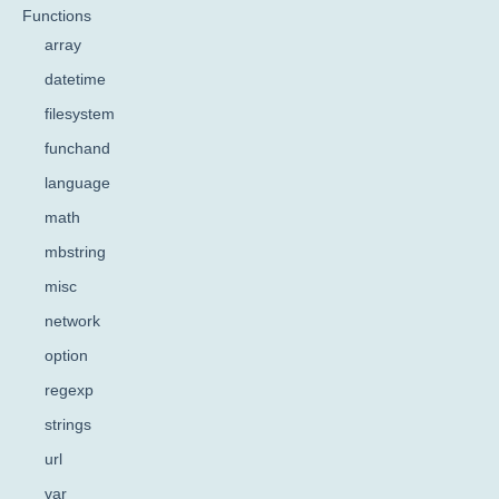
Functions
array
datetime
filesystem
funchand
language
math
mbstring
misc
network
option
regexp
strings
url
var