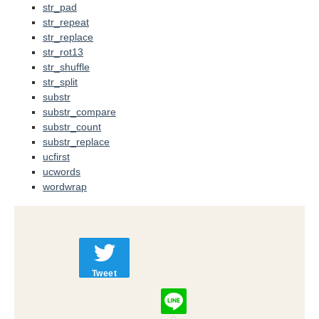
str_pad
str_repeat
str_replace
str_rot13
str_shuffle
str_split
substr
substr_compare
substr_count
substr_replace
ucfirst
ucwords
wordwrap
Tweet