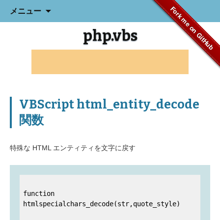
コ
Fork me on GitHub
メニュー
ン
テ
php.vbs
ン
ツ
へ
ス
キ
ッ
プ
VBScript html_entity_decode
関数
特殊な HTML エンティティを文字に戻す
function 
htmlspecialchars_decode(str,quote_style)
