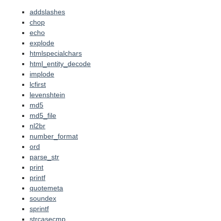
addslashes
chop
echo
explode
htmlspecialchars
html_entity_decode
implode
lcfirst
levenshtein
md5
md5_file
nl2br
number_format
ord
parse_str
print
printf
quotemeta
soundex
sprintf
strcasecmp