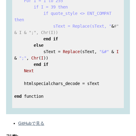
    For I = 1 to 255

        if I = 39 then

            if quote_style <> ENT_COMPAT 
then

                sText = Replace(sText, "
&
#" 
& I & ";", Chr(I))
end
if
else
            sText = 
Replace
(sText, 
"&#"
 & 
I
& 
";"
, 
Chr
(
I
))

end
if
Next
    htmlspecialchars_decode = sText

end
 function

GitHubで見る