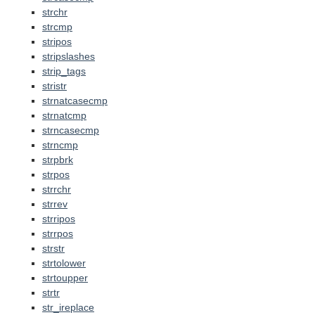
strchr
strcmp
stripos
stripslashes
strip_tags
stristr
strnatcasecmp
strnatcmp
strncasecmp
strncmp
strpbrk
strpos
strrchr
strrev
strripos
strrpos
strstr
strtolower
strtoupper
strtr
str_ireplace