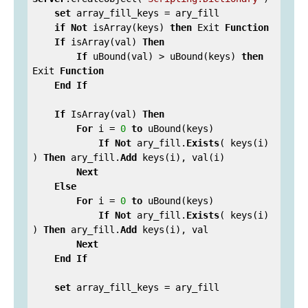
set
 array_fill_keys = ary_fill

if
Not
 isArray(keys) 
then
 Exit 
Function
If
 isArray(val) 
Then
If
 uBound(val) > uBound(keys) 
then
Exit 
Function
End
If
If
 IsArray(val) 
Then
For
 i = 
0
to
 uBound(keys)

If
Not
 ary_fill.
Exists
( keys(i) 
) 
Then
 ary_fill.
Add
 keys(i), val(i)

Next
Else
For
 i = 
0
to
 uBound(keys)

If
Not
 ary_fill.
Exists
( keys(i) 
) 
Then
 ary_fill.
Add
 keys(i), val

Next
End
If
set
 array_fill_keys = ary_fill
