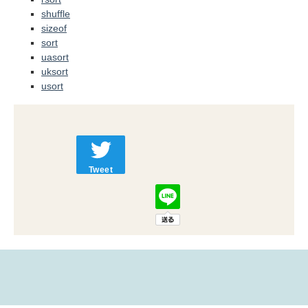
shuffle
sizeof
sort
uasort
uksort
usort
Tweet