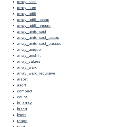
array_slice
array_sum
array_udiff
array_udiff_assoc
array_udiff_uassoc
array_uintersect
array_uintersect_assoc
array_uintersect_uassoc
array_unique
array_unshift
array_values
array_walk
array_walk_recursive
arsort
asort
compact
count
in_array
krsort
ksort
range
rsort