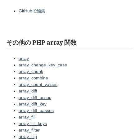
GitHubで編集
その他の PHP array 関数
array
array_change_key_case
array_chunk
array_combine
array_count_values
array_diff
array_diff_assoc
array_diff_key
array_diff_uassoc
array_fill
array_fill_keys
array_filter
array_flip