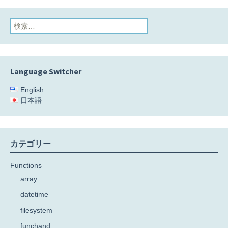
検
索:
Language Switcher
English
日本語
カテゴリー
Functions
array
datetime
filesystem
funchand