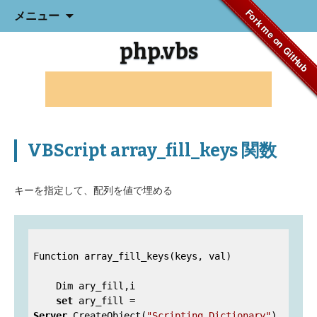
コ
Fork me on GitHub
メニュー
ン
テ
php.vbs
ン
ツ
へ
ス
キ
ッ
プ
VBScript array_fill_keys 関数
キーを指定して、配列を値で埋める
Function array_fill_keys(keys, val)

    Dim ary_fill,i

set
 ary_fill = 
Server
.CreateObject(
"Scripting.Dictionary"
)
