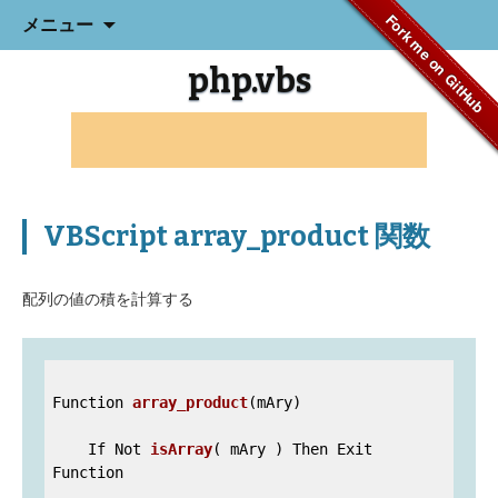
コ
Fork me on GitHub
メニュー
ン
テ
php.vbs
ン
ツ
へ
ス
キ
ッ
プ
VBScript array_product 関数
配列の値の積を計算する
Function 
array_product
(mAry)
    If Not 
isArray
( mAry )
 Then Exit 
Function
