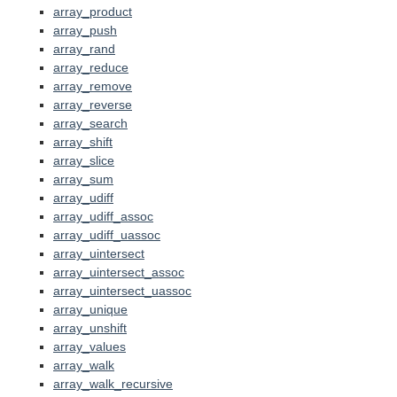
array_product
array_push
array_rand
array_reduce
array_remove
array_reverse
array_search
array_shift
array_slice
array_sum
array_udiff
array_udiff_assoc
array_udiff_uassoc
array_uintersect
array_uintersect_assoc
array_uintersect_uassoc
array_unique
array_unshift
array_values
array_walk
array_walk_recursive