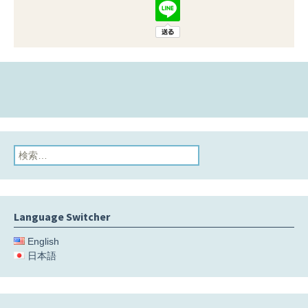
検
索:
Language Switcher
English
日本語