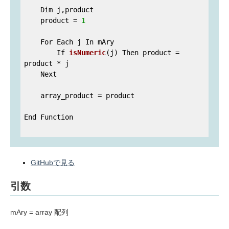
    Dim j,product

    product 
= 
1
For Each j In mAry

        If 
isNumeric
(j)
 Then product 
= 
product * j

    Next

    array_product = product

End Function

GitHubで見る
引数
mAry = array 配列