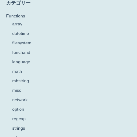
カテゴリー
Functions
array
datetime
filesystem
funchand
language
math
mbstring
misc
network
option
regexp
strings