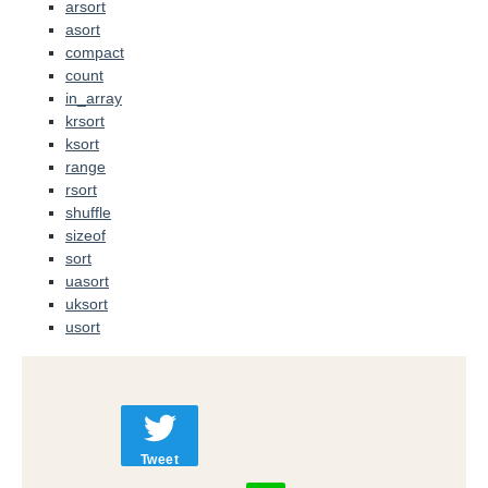
arsort
asort
compact
count
in_array
krsort
ksort
range
rsort
shuffle
sizeof
sort
uasort
uksort
usort
Tweet