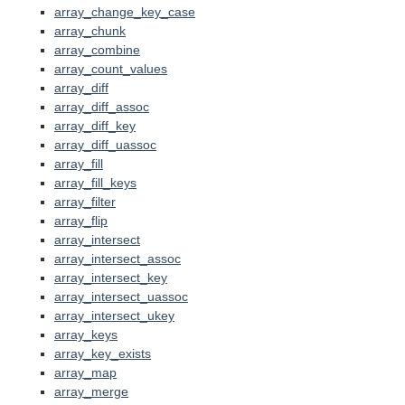
array_change_key_case
array_chunk
array_combine
array_count_values
array_diff
array_diff_assoc
array_diff_key
array_diff_uassoc
array_fill
array_fill_keys
array_filter
array_flip
array_intersect
array_intersect_assoc
array_intersect_key
array_intersect_uassoc
array_intersect_ukey
array_keys
array_key_exists
array_map
array_merge