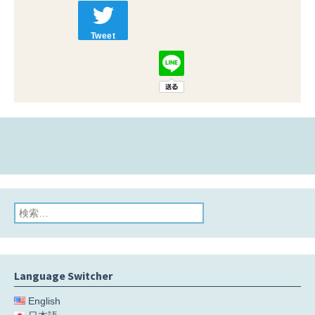
Tweet
検
索:
Language Switcher
English