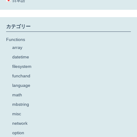
日本語
カテゴリー
Functions
array
datetime
filesystem
funchand
language
math
mbstring
misc
network
option