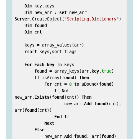
    Dim key,keys

    Dim new_arr : 
set
 new_arr = 
Server
.CreateObject(
"Scripting.Dictionary"
)

    Dim 
found
    Dim cnt

    keys = array_values(arr)

    rsort keys,sort_flags

For
Each
key
In
 keys

found
 = array_keys(arr,
key
,
true
)

If
 isArray(
found
) 
Then
For
 cnt = 
0
to
 uBound(
found
)

If
Not
new_arr.
Exists
(
found
(cnt)) 
Then
                    new_arr.
Add
found
(cnt), 
arr(
found
(cnt))

End
If
Next
Else
            new_arr.
Add
found
, arr(
found
)
