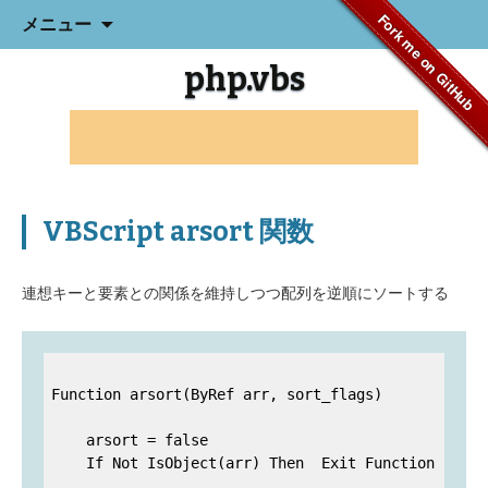
コ
Fork me on GitHub
メニュー
ン
テ
php.vbs
ン
ツ
へ
ス
キ
ッ
プ
VBScript arsort 関数
連想キーと要素との関係を維持しつつ配列を逆順にソートする
Function arsort(ByRef arr, sort_flags)

    arsort = false

    If Not IsObject(arr) Then  Exit Function
