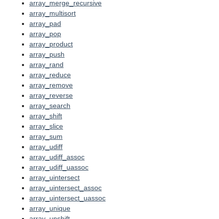
array_merge_recursive
array_multisort
array_pad
array_pop
array_product
array_push
array_rand
array_reduce
array_remove
array_reverse
array_search
array_shift
array_slice
array_sum
array_udiff
array_udiff_assoc
array_udiff_uassoc
array_uintersect
array_uintersect_assoc
array_uintersect_uassoc
array_unique
array_unshift