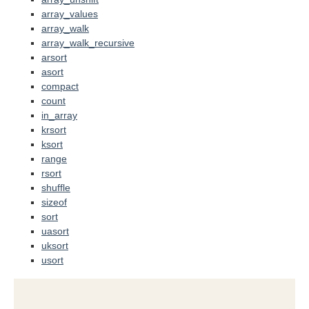
array_values
array_walk
array_walk_recursive
arsort
asort
compact
count
in_array
krsort
ksort
range
rsort
shuffle
sizeof
sort
uasort
uksort
usort