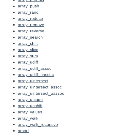
array_push
array_rand
array_reduce
array_remove
array_reverse
array_search
array_shift
array_slice
array_sum
array_udiff
array_udiff_assoc
array_udiff_uassoc
array_uintersect
array_uintersect_assoc
array_uintersect_uassoc
array_unique
array_unshift
array_values
array_walk
array_walk_recursive
arsort