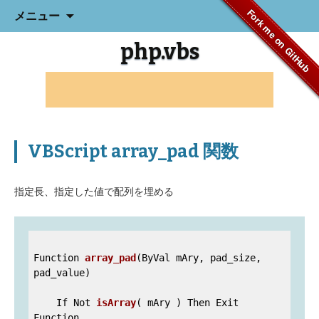
コ
Fork me on GitHub
メニュー
ン
テ
php.vbs
ン
ツ
へ
ス
キ
ッ
プ
VBScript array_pad 関数
指定長、指定した値で配列を埋める
Function 
array_pad
(ByVal mAry, pad_size, 
pad_value)
    If Not 
isArray
( mAry )
 Then Exit 
Function
