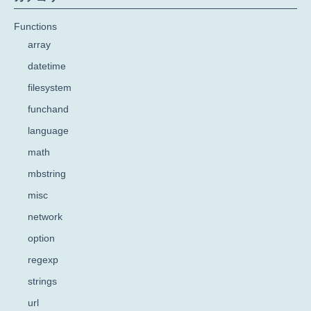
Functions
array
datetime
filesystem
funchand
language
math
mbstring
misc
network
option
regexp
strings
url