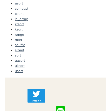
asort
compact
count
in_array
krsort
ksort
range
rsort
shuffle
sizeof
sort
uasort
uksort
usort
Tweet