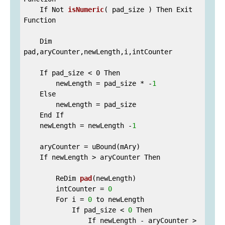
    If Not 
isNumeric
( pad_size )
 Then Exit 
Function

    Dim 
pad,aryCounter,newLength,i,intCounter

    If pad_size < 0 Then

        newLength 
= pad_size * -
1
    Else

        newLength = pad_size

    End If

    newLength = newLength -
1
    aryCounter = uBound(mAry)

    If newLength > 
aryCounter Then

        ReDim 
pad
(newLength)
        intCounter 
= 
0
        For i = 
0
 to newLength

            If pad_size < 
0
 Then

                If newLength - aryCounter > 