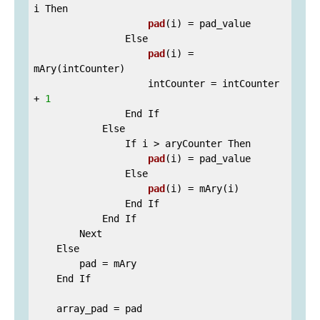
i Then

pad
(i)
= 
pad_value

                Else

pad
(i)
= 
mAry(intCounter)

                    intCounter = intCounter 
+ 
1
                End If

            Else

                If i > 
aryCounter Then

pad
(i)
= 
pad_value

                Else

pad
(i)
= mAry(i)

                End If

            End If

        Next

    Else

        pad = mAry

    End If

    array_pad = pad
