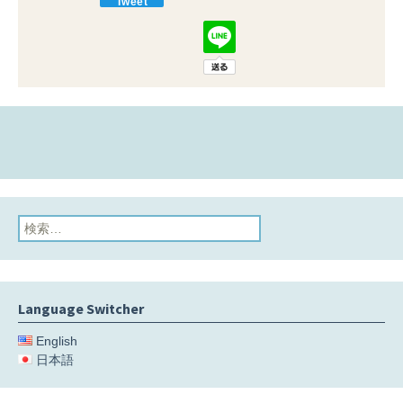
Tweet
検
索:
Language Switcher
English
日本語