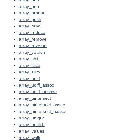
array_pop
array_product
array_push
array_rand
array_reduce
array_remove
array_reverse
array_search
array_shift
array_slice
array_sum
array_udiff
array_udiff_assoc
array_udiff_uassoc
array_uintersect
array_uintersect_assoc
array_uintersect_uassoc
array_unique
array_unshift
array_values
array_walk