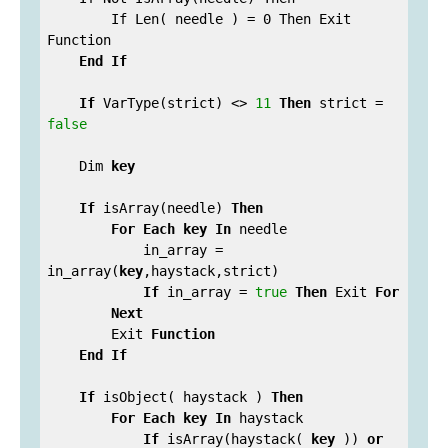
        If Len( needle ) = 0 Then Exit 
Function

End
If
If
 VarType(strict) <> 
11
Then
 strict = 
false
    Dim 
key
If
 isArray(needle) 
Then
For
Each
key
In
 needle

            in_array = 
in_array(
key
,haystack,strict)

If
 in_array = 
true
Then
 Exit 
For
Next
        Exit 
Function
End
If
If
 isObject( haystack ) 
Then
For
Each
key
In
 haystack

If
 isArray(haystack( 
key
 )) 
or