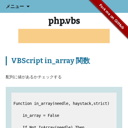
コ
Fork me on GitHub
メニュー
ン
テ
php.vbs
ン
ツ
へ
ス
キ
ッ
プ
VBScript in_array 関数
配列に値があるかチェックする
Function in_array(needle, haystack,strict)

    in_array = False

    If Not IsArray(needle) Then
