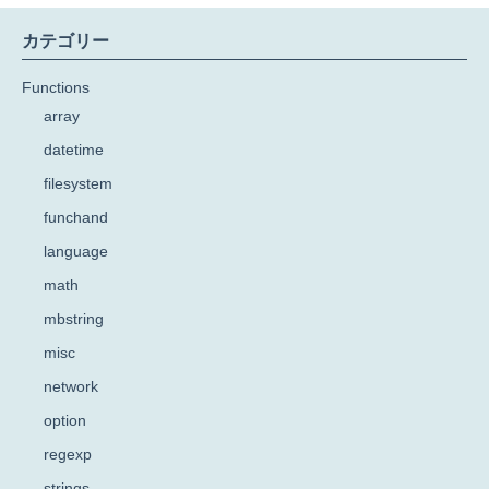
カテゴリー
Functions
array
datetime
filesystem
funchand
language
math
mbstring
misc
network
option
regexp
strings