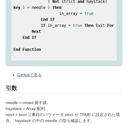
               ( 
Not
 strict 
and
 haystack( 
key
 ) = needle ) 
Then
                    in_array = 
true
End
If
If
 in_array = 
true
Then
 Exit 
For
Next
End
If
End
Function
GitHubで見る
引数
needle = mixed 探す値。
haystack = Array 配列。
strict = bool 三番目のパラメータ strict が TRUE に設定された場
合、 haystack の中の needle の型も確認します。