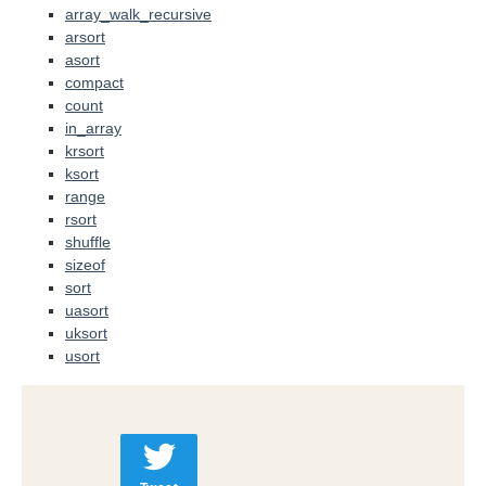
array_walk_recursive
arsort
asort
compact
count
in_array
krsort
ksort
range
rsort
shuffle
sizeof
sort
uasort
uksort
usort